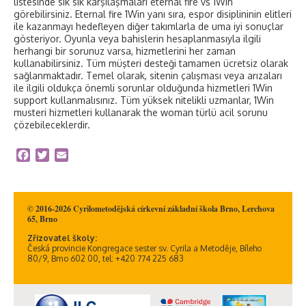
listesinde sık sık karşılaşmaları eternal fire vs 1Win
görebilirsiniz. Eternal fire 1Win yanı sıra, espor disiplininin elitleri
ile kazanmayı hedefleyen diğer takımlarla de uma iyi sonuçlar
gösteriyor. Oyunla veya bahislerin hesaplanmasıyla ilgili
herhangi bir sorunuz varsa, hizmetlerini her zaman
kullanabilirsiniz. Tüm müşteri desteği tamamen ücretsiz olarak
sağlanmaktadır. Temel olarak, sitenin çalışması veya arızaları
ile ilgili oldukça önemli sorunlar olduğunda hizmetleri 1Win
support kullanmalısınız. Tüm yüksek nitelikli uzmanlar, 1Win
musteri hizmetleri kullanarak the woman türlü acil sorunu
çözebileceklerdir.
Facebook
Twitter
Email
© 2016-2026 Cyrilometodějská církevní základní škola Brno, Lerchova
65, Brno
Zřizovatel školy:
Česká provincie Kongregace sester sv. Cyrila a Metoděje, Bíleho
80/9, Brno 602 00, tel: +420 774 225 683