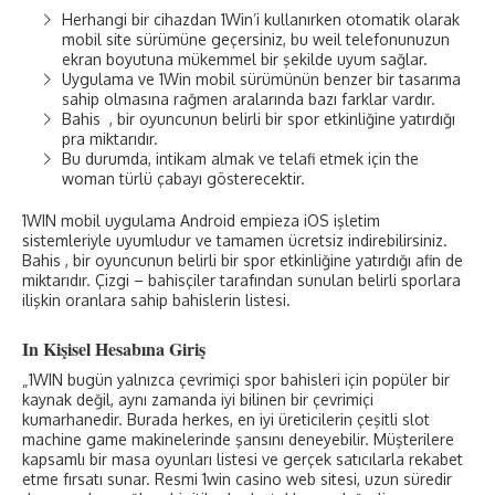
Herhangi bir cihazdan 1Win’i kullanırken otomatik olarak
mobil site sürümüne geçersiniz, bu weil telefonunuzun
ekran boyutuna mükemmel bir şekilde uyum sağlar.
Uygulama ve 1Win mobil sürümünün benzer bir tasarıma
sahip olmasına rağmen aralarında bazı farklar vardır.
Bahis , bir oyuncunun belirli bir spor etkinliğine yatırdığı
pra miktarıdır.
Bu durumda, intikam almak ve telafi etmek için the
woman türlü çabayı gösterecektir.
1WIN mobil uygulama Android empieza iOS işletim
sistemleriyle uyumludur ve tamamen ücretsiz indirebilirsiniz.
Bahis , bir oyuncunun belirli bir spor etkinliğine yatırdığı afin de
miktarıdır. Çizgi – bahisçiler tarafından sunulan belirli sporlara
ilişkin oranlara sahip bahislerin listesi.
In Kişisel Hesabına Giriş
„1WIN bugün yalnızca çevrimiçi spor bahisleri için popüler bir
kaynak değil, aynı zamanda iyi bilinen bir çevrimiçi
kumarhanedir. Burada herkes, en iyi üreticilerin çeşitli slot
machine game makinelerinde şansını deneyebilir. Müşterilere
kapsamlı bir masa oyunları listesi ve gerçek satıcılarla rekabet
etme fırsatı sunar. Resmi 1win casino web sitesi, uzun süredir