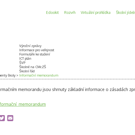
Edookit
Rozvrh
Virtuální prohlídka
Školní jídel
Výroční zprávy
Informace pro veřejnost
Formuláře ke stažení
ICT plán
ŠVP
Školné na CMcZŠ
Školní řád
nty školy
Informační memorandum
ormačním memorandu jsou shrnuty základní informace o zásadách zprac
nformační_memorandum
acebook
Twitter
Email