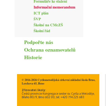
Formuláře ke stažení
Duchovní život
Informační memorandum
ICT plán
ŠVP
Školné na CMcZŠ
Školní řád
Podpořte nás
Ochrana oznamovatelů
Historie
© 2016-2026 Cyrilometodějská církevní základní škola Brno,
Lerchova 65, Brno
Zřizovatel školy:
Česká provincie Kongregace sester sv. Cyrila a Metoděje,
Bíleho 80/9, Brno 602 00, tel: +420 774 225 683