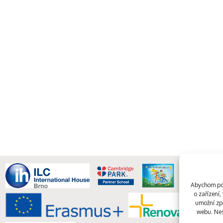
Abychom pos
o zařízení
umožní zpr
webu. Nes