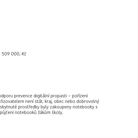
: 509 000,-Kč
poru prevence digitální propasti – pořízení
 zřizovatelem není stát, kraj, obec nebo dobrovolný
poskytnuté prostředky byly zakoupeny notebooky s
apůjčení notebooků žákům školy.