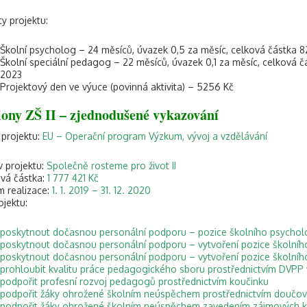
ty projektu:
Školní psycholog – 24 měsíců, úvazek 0,5 za měsíc, celková částka 826
Školní speciální pedagog – 22 měsíců, úvazek 0,1 za měsíc, celková část
2023
Projektový den ve výuce (povinná aktivita) – 5256 Kč
lony ZŠ II – zjednodušené vykazování
 projektu:
EU – Operační program Výzkum, vývoj a vzdělávání
 projektu:
Společně rosteme pro život II
vá částka:
1 777 421 Kč
 realizace:
1. 1. 2019 – 31. 12. 2020
ojektu:
poskytnout dočasnou personální podporu – pozice školního psycho
poskytnout dočasnou personální podporu – vytvoření pozice školní
poskytnout dočasnou personální podporu – vytvoření pozice školního 
prohloubit kvalitu práce pedagogického sboru prostřednictvím DVPP 
podpořit profesní rozvoj pedagogů prostřednictvím koučinku
podpořit žáky ohrožené školním neúspěchem prostřednictvím doučov
podpořit žáky ohrožené školním neúspěchem zavedením zájmových k