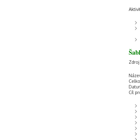
Aktivi
Šab
Zdroj
Název
Celko
Datum
Cíl pr