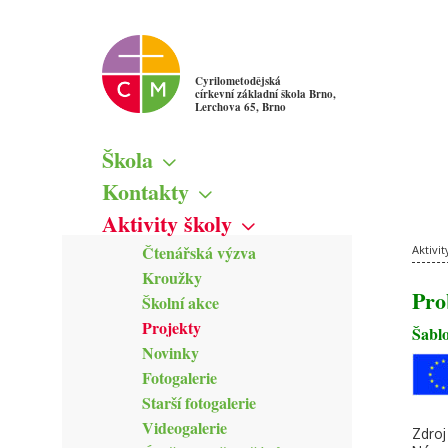
Cyrilometodějská
církevní základní škola Brno,
Lerchova 65, Brno
Škola
Základní informace
Kontakty
Školská rada
Škola
Aktivity školy
Žákovský parlament
Vedení školy
Čtenářská výzva
Mapa
Aktivit
Pedagogičtí pracovníci
Kroužky
Kamerový systém
Správní zaměstnanci
Pro
Školní akce
Zřizovatel školy
Projekty
Šabl
Novinky
Fotogalerie
Starší fotogalerie
Videogalerie
Zdro