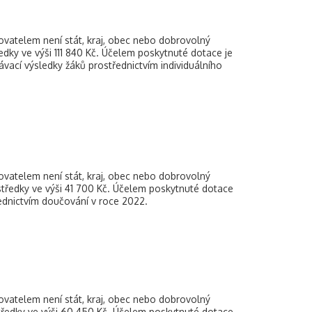
zovatelem není stát, kraj, obec nebo dobrovolný
edky ve výši 111 840 Kč. Účelem poskytnuté dotace je
vací výsledky žáků prostřednictvím individuálního
zovatelem není stát, kraj, obec nebo dobrovolný
středky ve výši 41 700 Kč. Účelem poskytnuté dotace
ednictvím doučování v roce 2022.
zovatelem není stát, kraj, obec nebo dobrovolný
tředky ve výši 60 450 Kč. Účelem poskytnuté dotace