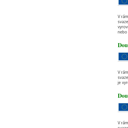
V rám
svaze
vyrov
nebo 
Dou
V rám
svaze
je vy
Dou
V rám
svaze