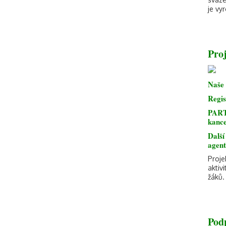
je vy
Pro
Naše 
Regis
PARTN
kance
Další
agen
Proje
aktiv
žáků.
Pod