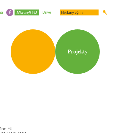
Microsoft 365
na
Drive
Projekty
áno EU