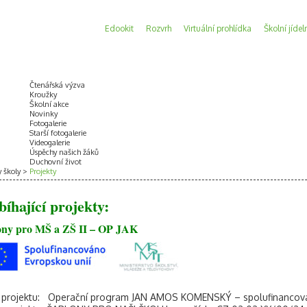
Edookit
Rozvrh
Virtuální prohlídka
Školní jídel
Čtenářská výzva
Kroužky
Školní akce
Novinky
Fotogalerie
Starší fotogalerie
Videogalerie
Úspěchy našich žáků
Duchovní život
y školy
Projekty
bíhající projekty:
ony pro MŠ a ZŠ II – OP JAK
j projektu: Operační program JAN AMOS KOMENSKÝ – spolufinancov