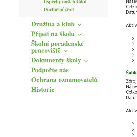
Úspěchy našich žáků
Název
Celko
Duchovní život
Datum
Družina a klub
Aktiv
Družina
Přijetí na školu
Klub
Zápis žáků do 1. tříd
Školní poradenské
Řád
Přestup na CMcZŠ z jiné
pracoviště
základní školy
ŠVP
Hlavní cíle
Dokumenty školy
Přijímací řízení na střední
Formuláře
Přehled aktivit
školy
Výroční zprávy
Podpořte nás
Kontakty ŠPP
Šabl
Informace pro veřejnost
Ochrana oznamovatelů
Formuláře ke stažení
Zdro
Název
Historie
Informační memorandum
Celko
ICT plán
Datum
ŠVP
Školné na CMcZŠ
Aktiv
Školní řád