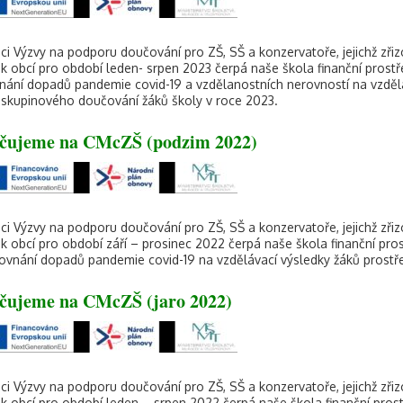
ci Výzvy na podporu doučování pro ZŠ, SŠ a konzervatoře, jejichž zři
k obcí pro období leden- srpen 2023 čerpá naše škola finanční prostř
nání dopadů pandemie covid-19 a vzdělanostních nerovností na vzdělá
skupinového doučování žáků školy v roce 2023.
čujeme na CMcZŠ (podzim 2022)
ci Výzvy na podporu doučování pro ZŠ, SŠ a konzervatoře, jejichž zři
k obcí pro období září – prosinec 2022 čerpá naše škola finanční pro
rovnání dopadů pandemie covid-19 na vzdělávací výsledky žáků prostř
čujeme na CMcZŠ (jaro 2022)
ci Výzvy na podporu doučování pro ZŠ, SŠ a konzervatoře, jejichž zři
k obcí pro období leden – srpen 2022 čerpá naše škola finanční pros