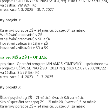
 projektu: ŠABLONY PRO NAŠI ŠKOLU, reg. číslo CZ.02.02.XX/00/2
vá částka: 919 824,- Kč
 realizace: 1. 8. 2025 – 31. 7. 2027
ity projektu:
Kariérový poradce ZŠ – 24 měsíců, úvazek 0,1 za měsíc
Vzdělávání pracovníků v ZŠ
Vzdělávání pracovníků v ŠD a ŠK
Inovativní vzdělávání žáků v ZŠ
Inovativní vzdělávání v ŠD a ŠK
ony pro MŠ a ZŠ I – OP JAK
j projektu: Operační program JAN AMOS KOMENSKÝ – spolufinancov
 projektu: UČÍME SE PRO ŽIVOT 2023, reg. číslo CZ.02.02.XX/00/2
vá částka: 3 599 163,- Kč
 realizace: 1. 4. 2023 – 31. 3. 2025
ity projektu:
Školní psycholog ZŠ – 21 měsíců, úvazek 0,5 za měsíc
Školní speciální pedagog ZŠ – 21 měsíců, úvazek 0,5 za měsíc
Kariérový poradce ZŠ – 24 měsíců, úvazek 0,1 za měsíc