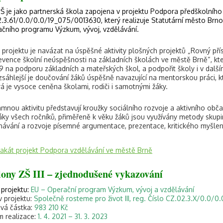
 je jako partnerská škola zapojena v projektu Podpora předškolního 
.3.61/0.0/0.0/19_075/0013630, který realizuje Statutární město Brno 
čního programu Výzkum, vývoj, vzdělávání.
 projektu je navázat na úspěšné aktivity plošných projektů „Rovný př
evence školní neúspěšnosti na základních školách ve městě Brně“, kte
9 na podporu základních a mateřských škol, a podpořit školy i v dalším
zsáhlejší je doučování žáků úspěšně navazující na mentorskou práci, k
rá je vysoce ceněna školami, rodiči i samotnými žáky.
mnou aktivitu představují kroužky sociálního rozvoje a aktivního obča
áky všech ročníků, přiměřeně k věku žáků jsou využívány metody skupino
návání a rozvoje písemné argumentace, prezentace, kritického myšlen
lakát projekt Podpora vzdělávání ve městě Brně
lony ZŠ III – zjednodušené vykazování
 projektu:
EU – Operační program Výzkum, vývoj a vzdělávání
 projektu:
Společně rosteme pro život III, reg. Číslo CZ.02.3.X/0.0
vá částka:
983 210 Kč
 realizace:
1. 4. 2021 – 31. 3. 2023