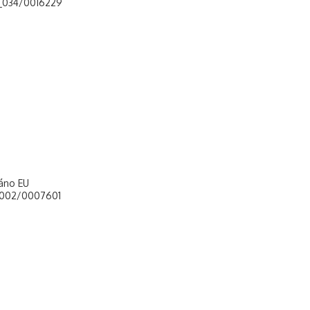
4_034/0016229
áno EU
2_002/0007601