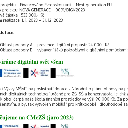
 projektu: Financováno Evropskou unií – Next generation EU
v projektu: NOVÁ GENERACE – 0091/DIGI/2023
vá částka: 533 000,- Kč
 realizace: 1. 1. 2023 – 31. 12. 2023
dotace:
Oblast podpory A – prevence digitální propasti: 24 000,- Kč
Oblast podpory B – vybavení žáků pokročilými digitálními pomůckami
íráme digitální svět všem
ci Výzvy MŠMT na poskytnutí dotace z Národního plánu obnovy na pod
ních digitálních technologií určené pro ZŠ, SŠ a konzervatoře, jejichž
k obcí čerpá naše škola finanční prostředky ve výši 90 000 Kč. Za 
ušenstvím, a byl tak vytvořen mobiliář pro krátkodobé i dlouhodobé z
čujeme na CMcZŠ (jaro 2023)