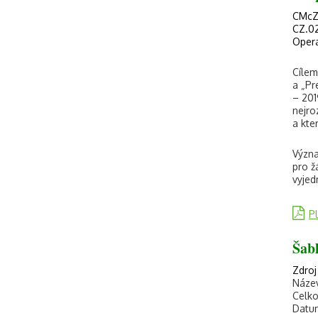
CMcZŠ
CZ.02
Opera
Cílem
a „Pr
– 201
nejro
a kte
Význa
pro ž
vyjed
P
Šab
Zdroj
Název
Celko
Datum