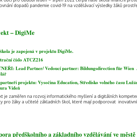
rovnání dopadů pandemie covid-19 na vzdělávací výsledky žáků prostř
jekt – DigiMe
škola je zapojená v projektu
DigiMe.
trační číslo ATCZ216
EŘI: Lead Partner/ Vedoucí partner: Bildungsdirection für Wien / 
lář
 partneři projektu: Vysočina Education, Středisko volného času Luž
tura Vídeň
kt je zaměřen na rozvoj informatického myšlení a digitálních kompeten
ity pro žáky a učitelé základních škol, které mají podporovat inovativ
pora předškolního a základního vzdělávání ve městě