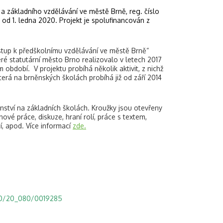
a základního vzdělávání ve městě Brně, reg. číslo
od 1. ledna 2020. Projekt je spolufinancován z
ístup k předškolnímu vzdělávání ve městě Brně“
ré statutární město Brno realizovalo v letech 2017
 období. V projektu probíhá několik aktivit, z nichž
terá na brněnských školách probíhá již od září 2014
nství na základních školách. Kroužky jsou otevřeny
vé práce, diskuze, hraní rolí, práce s textem,
í, apod. Více informací
zde.
/0.0/20_080/0019285