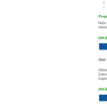
Proj
Naše 
město
DIG
Účel 
Oblas
Datum
Dopln
DIG