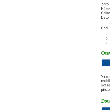
Zdroj
Náze
Celko
Datum
Účel 
Otev
V rám
mobil
svaze
přísl
Dou