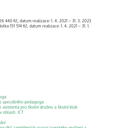
 440 Kč, datum realizace: 1. 4. 2021 – 31. 3. 2023
ka 151 514 Kč, datum realizace: 1. 4. 2021 – 31. 1.
loga
ho speciálního pedagoga
asistenta pro školní družinu a školní klub
v oblasti ICT
ání
roužků zaměřených rozvoj logického myšlení a