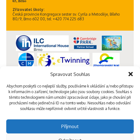
65, Brno
Zřizovatel školy:
Česká provincie Kongregace sester sv. Cyrila a Metoděje, Bíleho
80/9, Brno 602 00, tel: +420 774 225 683
Spravovat Souhlas
Abychom poskytli co nejlepší služby, používáme k ukládání a/nebo přístupu
k informacím o zařízení, technologie jako jsou soubory cookies. Souhlas s
těmito technologiemi nám umožní zpracovávat údaje, jako je chování při
procházení nebo jedinečná ID na tomto webu. Nesouhlas nebo odvolání
souhlasu může nepříznivě ovlivnit určité vlastnosti a funkce.
Příjmout