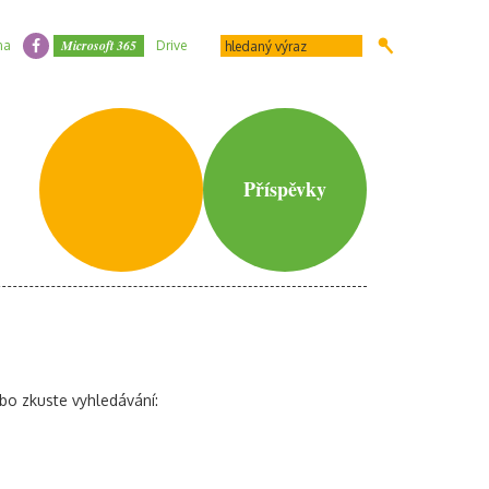
Microsoft 365
na
Drive
Příspěvky
bo zkuste vyhledávání: