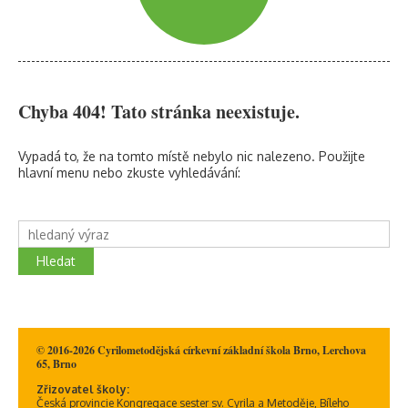
Chyba 404! Tato stránka neexistuje.
Vypadá to, že na tomto místě nebylo nic nalezeno. Použijte
hlavní menu nebo zkuste vyhledávání:
Hledat
© 2016-2026 Cyrilometodějská církevní základní škola Brno, Lerchova
65, Brno
Zřizovatel školy:
Česká provincie Kongregace sester sv. Cyrila a Metoděje, Bíleho