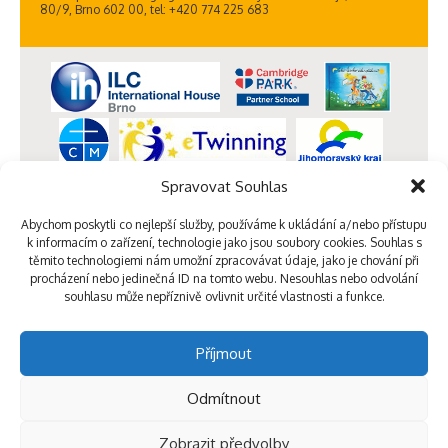
80/9, Brno 602 00, tel: +420 774 225 683
Spravovat Souhlas
Abychom poskytli co nejlepší služby, používáme k ukládání a/nebo přístupu
k informacím o zařízení, technologie jako jsou soubory cookies. Souhlas s
těmito technologiemi nám umožní zpracovávat údaje, jako je chování při
procházení nebo jedinečná ID na tomto webu. Nesouhlas nebo odvolání
souhlasu může nepříznivě ovlivnit určité vlastnosti a funkce.
Příjmout
Odmítnout
Zobrazit předvolby