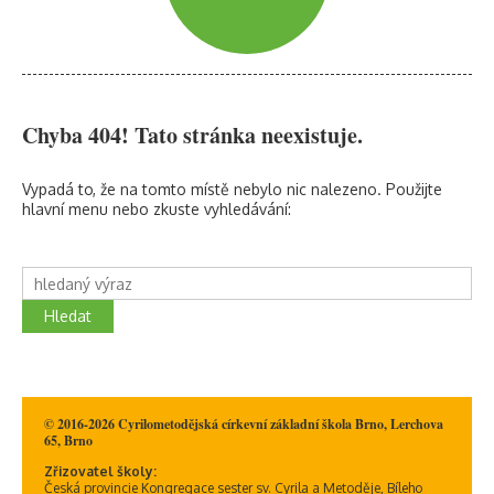
Chyba 404! Tato stránka neexistuje.
Vypadá to, že na tomto místě nebylo nic nalezeno. Použijte
hlavní menu nebo zkuste vyhledávání:
Hledat
© 2016-2026 Cyrilometodějská církevní základní škola Brno, Lerchova
65, Brno
Zřizovatel školy:
Česká provincie Kongregace sester sv. Cyrila a Metoděje, Bíleho