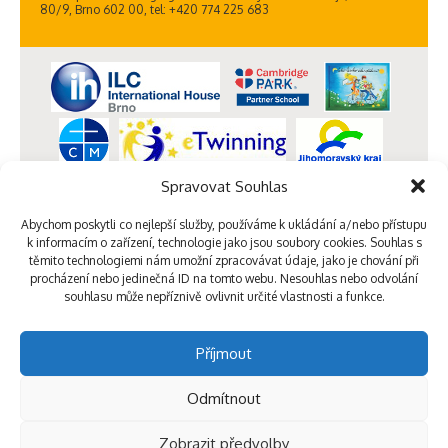
80/9, Brno 602 00, tel: +420 774 225 683
Spravovat Souhlas
Abychom poskytli co nejlepší služby, používáme k ukládání a/nebo přístupu
k informacím o zařízení, technologie jako jsou soubory cookies. Souhlas s
těmito technologiemi nám umožní zpracovávat údaje, jako je chování při
procházení nebo jedinečná ID na tomto webu. Nesouhlas nebo odvolání
souhlasu může nepříznivě ovlivnit určité vlastnosti a funkce.
Příjmout
Odmítnout
Zobrazit předvolby