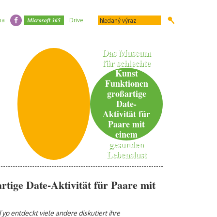
Microsoft 365
na
Drive
Das Museum
für schlechte
Kunst
Funktionen
großartige
Date-
Aktivität für
Paare mit
einem
gesunden
Lebenslust
tige Date-Aktivität für Paare mit
p entdeckt viele andere diskutiert ihre