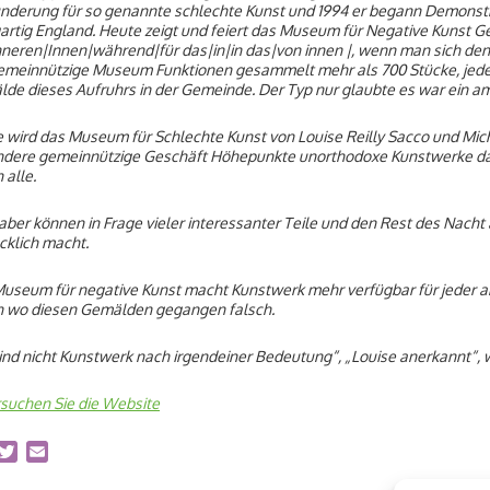
derung für so genannte schlechte Kunst und 1994 er begann Demonstrie
gartig England. Heute zeigt und feiert das Museum für Negative Kuns
nneren|Innen|während|für das|in|in das|von innen |, wenn man sich den K
emeinnützige Museum Funktionen gesammelt mehr als 700 Stücke, jeder e
de dieses Aufruhrs in der Gemeinde. Der Typ nur glaubte es war ein am
 wird das Museum für Schlechte Kunst von Louise Reilly Sacco und Mich
dere gemeinnützige Geschäft Höhepunkte unorthodoxe Kunstwerke das
 alle.
aber können in Frage vieler interessanter Teile und den Rest des Nach
cklich macht.
useum für negative Kunst macht Kunstwerk mehr verfügbar für jeder ande
 wo diesen Gemälden gegangen falsch.
sind nicht Kunstwerk nach irgendeiner Bedeutung“, „Louise anerkannt“, 
suchen Sie die Website
acebook
Twitter
Email