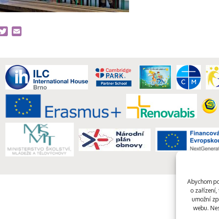
acebook
Twitter
Email
Abychom pos
o zařízení
umožní zpr
webu. Nes