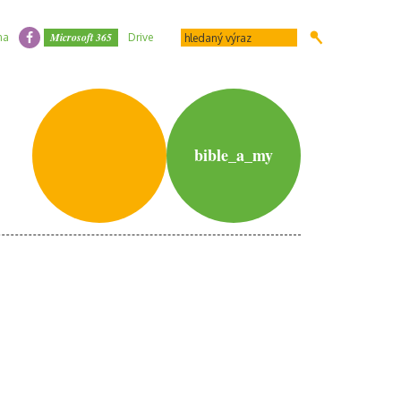
Microsoft 365
na
Drive
bible_a_my