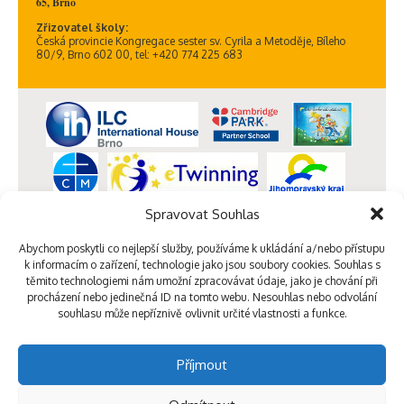
65, Brno
Zřizovatel školy:
Česká provincie Kongregace sester sv. Cyrila a Metoděje, Bíleho
80/9, Brno 602 00, tel: +420 774 225 683
Spravovat Souhlas
Abychom poskytli co nejlepší služby, používáme k ukládání a/nebo přístupu
k informacím o zařízení, technologie jako jsou soubory cookies. Souhlas s
těmito technologiemi nám umožní zpracovávat údaje, jako je chování při
procházení nebo jedinečná ID na tomto webu. Nesouhlas nebo odvolání
souhlasu může nepříznivě ovlivnit určité vlastnosti a funkce.
Příjmout