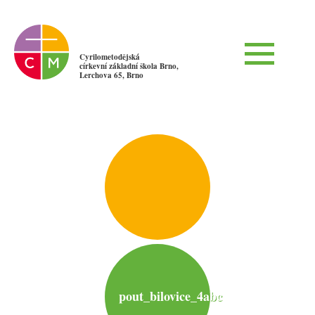
Cyrilometodějská
církevní základní škola Brno,
Lerchova 65, Brno
pout_bilovice_4abc