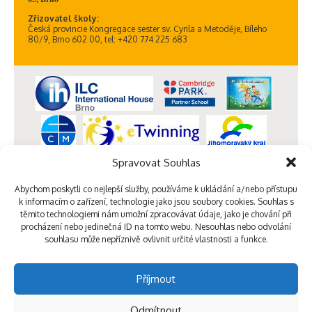
Zřizovatel školy:
Česká provincie Kongregace sester sv. Cyrila a Metoděje, Bíleho
80/9, Brno 602 00, tel: +420 774 225 683
Spravovat Souhlas
Abychom poskytli co nejlepší služby, používáme k ukládání a/nebo přístupu
k informacím o zařízení, technologie jako jsou soubory cookies. Souhlas s
těmito technologiemi nám umožní zpracovávat údaje, jako je chování při
procházení nebo jedinečná ID na tomto webu. Nesouhlas nebo odvolání
souhlasu může nepříznivě ovlivnit určité vlastnosti a funkce.
Příjmout
Odmítnout