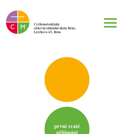
Cyrilometodějská
církevní základní škola Brno,
Lerchova 65, Brno
první svaté
přijímání