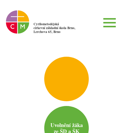
Cyrilometodějská
církevní základní škola Brno,
Lerchova 65, Brno
Uvolnění žáka
ze ŠD a ŠK