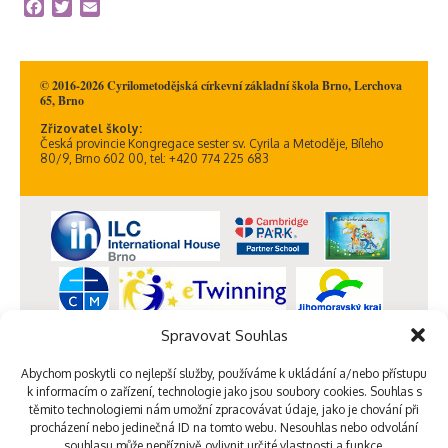
Facebook
Twitter
Email
© 2016-2026 Cyrilometodějská církevní základní škola Brno, Lerchova
65, Brno
Zřizovatel školy:
Česká provincie Kongregace sester sv. Cyrila a Metoděje, Bíleho
80/9, Brno 602 00, tel: +420 774 225 683
Spravovat Souhlas
Abychom poskytli co nejlepší služby, používáme k ukládání a/nebo přístupu
k informacím o zařízení, technologie jako jsou soubory cookies. Souhlas s
těmito technologiemi nám umožní zpracovávat údaje, jako je chování při
procházení nebo jedinečná ID na tomto webu. Nesouhlas nebo odvolání
souhlasu může nepříznivě ovlivnit určité vlastnosti a funkce.