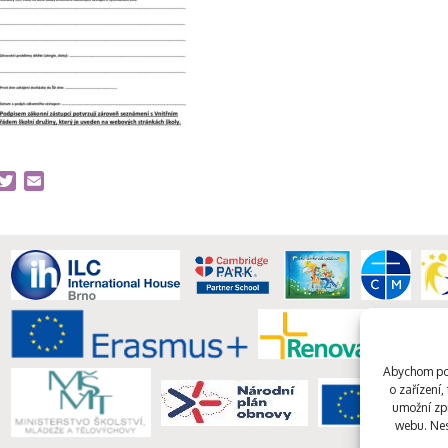
acebook
Twitter
Email
Abychom pos
o zařízení
umožní zpr
webu. Nes