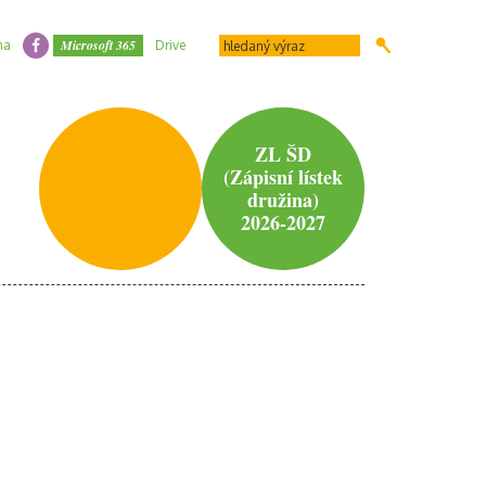
Microsoft 365
na
Drive
ZL ŠD
(Zápisní lístek
družina)
2026-2027