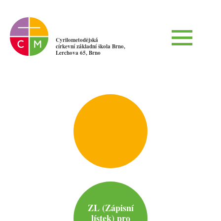
Cyrilometodějská
církevní základní škola Brno,
Lerchova 65, Brno
ZL (Zápisní
lístek) pro