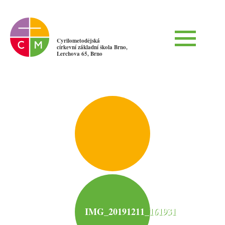
Cyrilometodějská
církevní základní škola Brno,
Lerchova 65, Brno
IMG_20191211_161931