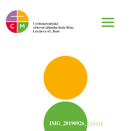
Cyrilometodějská
církevní základní škola Brno,
Lerchova 65, Brno
IMG_20190926_125416