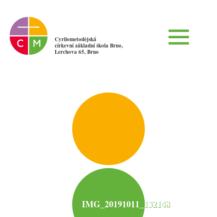
Cyrilometodějská
církevní základní škola Brno,
Lerchova 65, Brno
IMG_20191011_132148