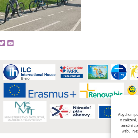
acebook
Twitter
Email
Abychom pos
o zařízení
umožní zpr
webu. Nes