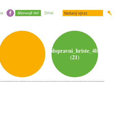
Microsoft 365
na
Drive
dopravni_hriste_4b
(21)