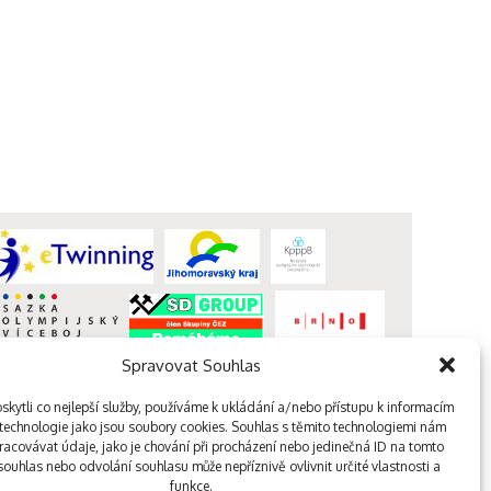
Spravovat Souhlas
kytli co nejlepší služby, používáme k ukládání a/nebo přístupu k informacím
, technologie jako jsou soubory cookies. Souhlas s těmito technologiemi nám
acovávat údaje, jako je chování při procházení nebo jedinečná ID na tomto
webdesign kutululu
ouhlas nebo odvolání souhlasu může nepříznivě ovlivnit určité vlastnosti a
funkce.