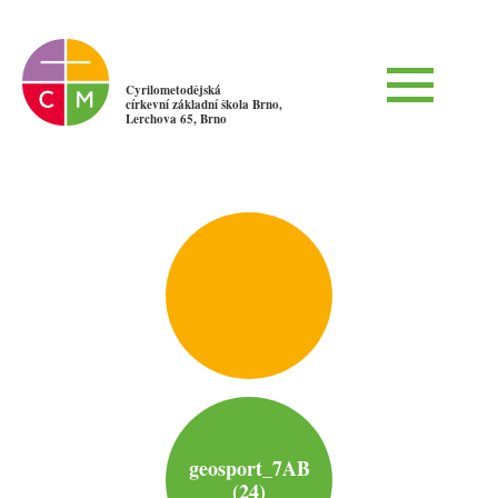
Cyrilometodějská
církevní základní škola Brno,
Lerchova 65, Brno
geosport_7AB
(24)