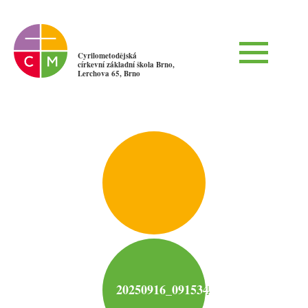
Cyrilometodějská
církevní základní škola Brno,
Lerchova 65, Brno
20250916_091534