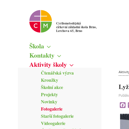
Cyrilometodějská
církevní základní škola Brno,
Lerchova 65, Brno
Škola
Základní informace
Kontakty
Školská rada
Škola
Aktivity školy
Žákovský parlament
Vedení školy
Čtenářská výzva
Mapa
Aktivit
Pedagogičtí pracovníci
Kroužky
Kamerový systém
Správní zaměstnanci
Lyž
Školní akce
Zřizovatel školy
Projekty
Publik
Novinky
F
Fotogalerie
Starší fotogalerie
Videogalerie