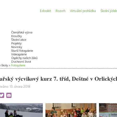
Edookit
Rozvrh
Virtuální prohlídka
Školní jídel
Čtenářská výzva
Kroužky
Školní akce
Projekty
Novinky
Starší fotogalerie
Videogalerie
Úspěchy našich žáků
Duchovní život
y školy
Fotogalerie
ařský výcvikový kurz 7. tříd, Deštné v Orlických
ováno: 13. února 2018
acebook
Twitter
Email