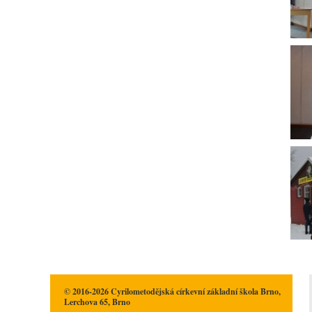
© 2016-2026 Cyrilometodějská církevní základní škola Brno,
Lerchova 65, Brno