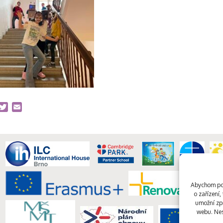
acebook
Twitter
Email
Abychom pos
o zařízení
umožní zpr
webu. Nes