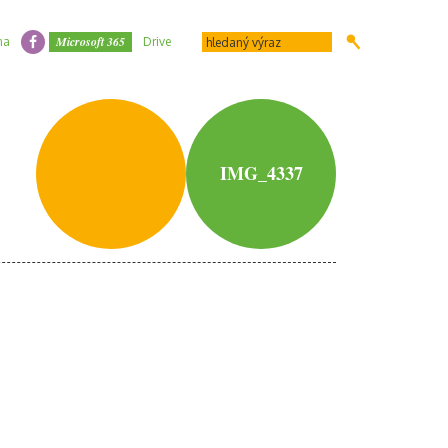
Microsoft 365
na
Drive
IMG_4337