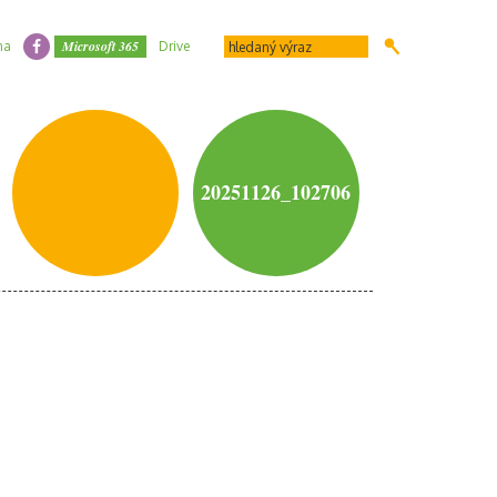
Microsoft 365
na
Drive
20251126_102706