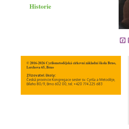
Historie
Duchovní život
Informační memorandum
ICT plán
ŠVP
Školné na CMcZŠ
Školní řád
F
© 2016-2026 Cyrilometodějská církevní základní škola Brno,
Lerchova 65, Brno
Zřizovatel školy:
Česká provincie Kongregace sester sv. Cyrila a Metoděje,
Bíleho 80/9, Brno 602 00, tel: +420 774 225 683