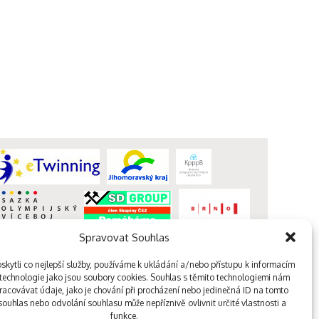
Spravovat Souhlas
kytli co nejlepší služby, používáme k ukládání a/nebo přístupu k informacím
, technologie jako jsou soubory cookies. Souhlas s těmito technologiemi nám
acovávat údaje, jako je chování při procházení nebo jedinečná ID na tomto
webdesign kutululu
ouhlas nebo odvolání souhlasu může nepříznivě ovlivnit určité vlastnosti a
funkce.