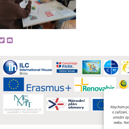
acebook
Twitter
Email
Abychom pos
o zařízení
umožní zpr
webu. Nes