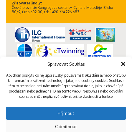
Zřizovatel školy:
Česká provincie Kongregace sester sv. Cyrila a Metoděje, Bíleho
80/9, Brno 602 00, tel: +420 774 225 683
Spravovat Souhlas
Abychom poskytli co nejlepší služby, používáme k ukládání a/nebo přístupu
k informacím o zařízení, technologie jako jsou soubory cookies. Souhlas s
těmito technologiemi nám umožní zpracovávat údaje, jako je chování při
procházení nebo jedinečná ID na tomto webu. Nesouhlas nebo odvolání
souhlasu může nepříznivě ovlivnit určité vlastnosti a funkce.
Příjmout
Odmítnout