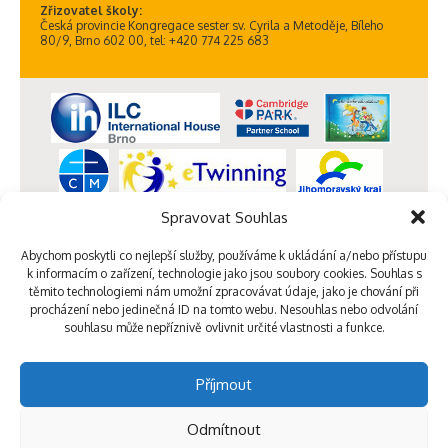
Zřizovatel školy:
Česká provincie Kongregace sester sv. Cyrila a Metoděje, Bíleho
80/9, Brno 602 00, tel: +420 774 225 683
Spravovat Souhlas
Abychom poskytli co nejlepší služby, používáme k ukládání a/nebo přístupu
k informacím o zařízení, technologie jako jsou soubory cookies. Souhlas s
těmito technologiemi nám umožní zpracovávat údaje, jako je chování při
procházení nebo jedinečná ID na tomto webu. Nesouhlas nebo odvolání
souhlasu může nepříznivě ovlivnit určité vlastnosti a funkce.
Příjmout
Odmítnout