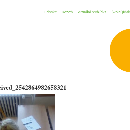
Edookit
Rozvrh
Virtuální prohlídka
Školní jídel
eived_2542864982658321