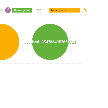
Microsoft 365
na
Drive
received_2542864982658321