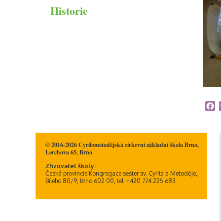
Historie
Duchovní život
Informační memorandum
ICT plán
ŠVP
Školné na CMcZŠ
Školní řád
F
© 2016-2026 Cyrilometodějská církevní základní škola Brno,
Lerchova 65, Brno
Zřizovatel školy:
Česká provincie Kongregace sester sv. Cyrila a Metoděje,
Bíleho 80/9, Brno 602 00, tel: +420 774 225 683