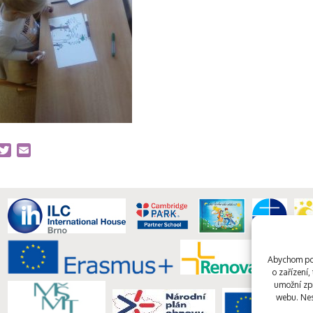
acebook
Twitter
Email
Abychom pos
o zařízení
umožní zpr
webu. Nes