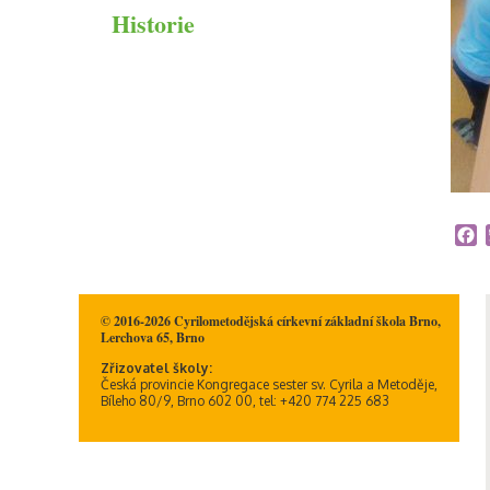
Historie
Duchovní život
Informační memorandum
ICT plán
ŠVP
Školné na CMcZŠ
Školní řád
F
© 2016-2026 Cyrilometodějská církevní základní škola Brno,
Lerchova 65, Brno
Zřizovatel školy:
Česká provincie Kongregace sester sv. Cyrila a Metoděje,
Bíleho 80/9, Brno 602 00, tel: +420 774 225 683