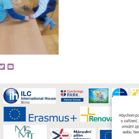
acebook
Twitter
Email
Abychom pos
o zařízení
umožní zpr
webu. Nes