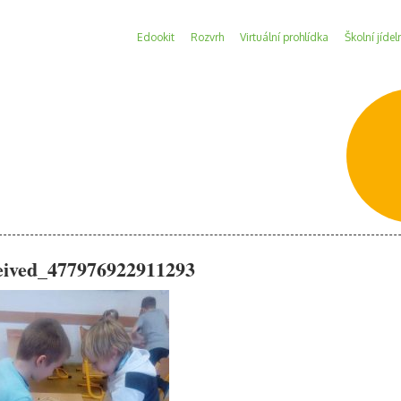
Edookit
Rozvrh
Virtuální prohlídka
Školní jídel
eived_477976922911293