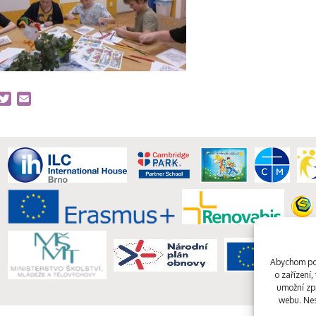
acebook
Twitter
Email
Abychom pos
o zařízení
umožní zpr
webu. Nes