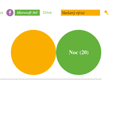
Microsoft 365
na
Drive
Noc (20)