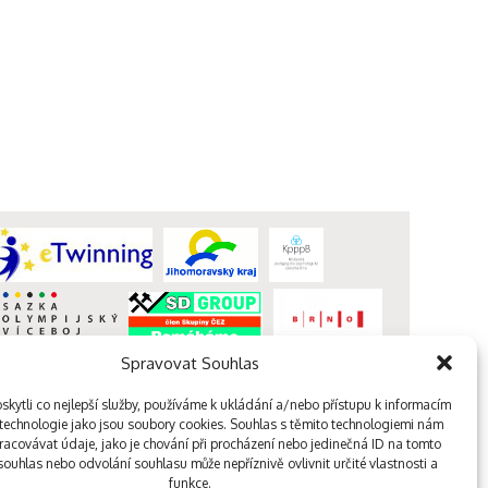
Spravovat Souhlas
kytli co nejlepší služby, používáme k ukládání a/nebo přístupu k informacím
, technologie jako jsou soubory cookies. Souhlas s těmito technologiemi nám
acovávat údaje, jako je chování při procházení nebo jedinečná ID na tomto
webdesign kutululu
ouhlas nebo odvolání souhlasu může nepříznivě ovlivnit určité vlastnosti a
funkce.