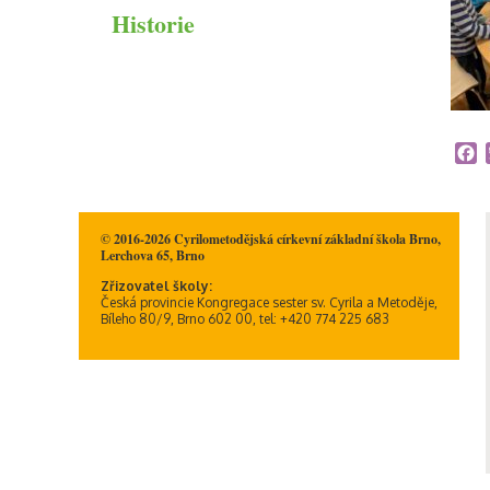
Historie
Duchovní život
Informační memorandum
ICT plán
ŠVP
Školné na CMcZŠ
Školní řád
F
© 2016-2026 Cyrilometodějská církevní základní škola Brno,
Lerchova 65, Brno
Zřizovatel školy:
Česká provincie Kongregace sester sv. Cyrila a Metoděje,
Bíleho 80/9, Brno 602 00, tel: +420 774 225 683