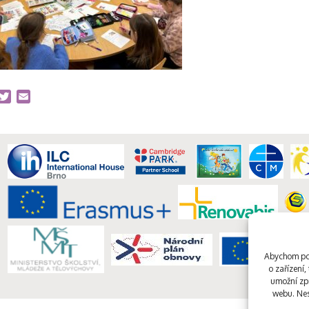
acebook
Twitter
Email
Abychom pos
o zařízení
umožní zpr
webu. Nes