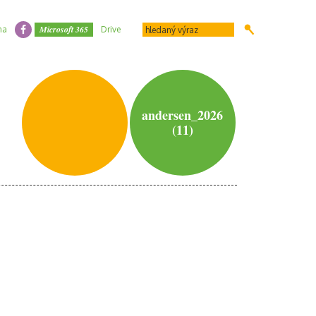
Microsoft 365
na
Drive
andersen_2026
(11)