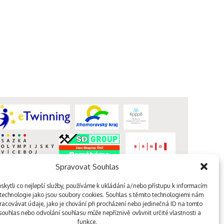
Spravovat Souhlas
kytli co nejlepší služby, používáme k ukládání a/nebo přístupu k informacím
, technologie jako jsou soubory cookies. Souhlas s těmito technologiemi nám
acovávat údaje, jako je chování při procházení nebo jedinečná ID na tomto
webdesign kutululu
ouhlas nebo odvolání souhlasu může nepříznivě ovlivnit určité vlastnosti a
funkce.