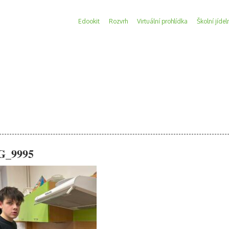
Edookit
Rozvrh
Virtuální prohlídka
Školní jídel
G_9995