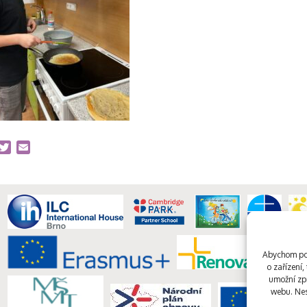
acebook
Twitter
Email
Abychom pos
o zařízení
umožní zpr
webu. Nes