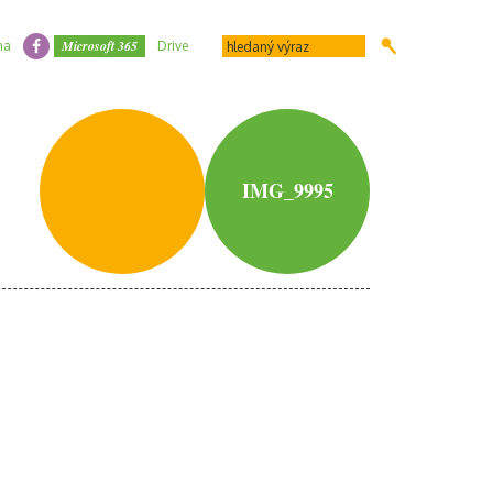
Microsoft 365
na
Drive
IMG_9995