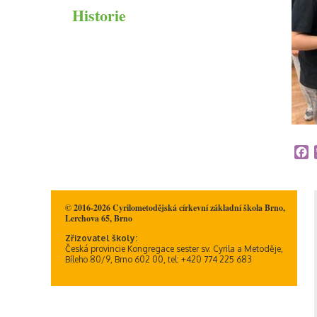
Historie
Duchovní život
Informační memorandum
ICT plán
ŠVP
Školné na CMcZŠ
Školní řád
F
© 2016-2026 Cyrilometodějská církevní základní škola Brno,
Lerchova 65, Brno
Zřizovatel školy:
Česká provincie Kongregace sester sv. Cyrila a Metoděje,
Bíleho 80/9, Brno 602 00, tel: +420 774 225 683