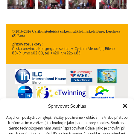
© 2016-2026 Cyrilometodějská církevní základní škola Brno, Lerchova
65, Brno
Zřizovatel školy:
Česká provincie Kongregace sester sv. Cyrila a Metoděje, Bíleho
80/9, Brno 602 00, tel: +420 774 225 683
Spravovat Souhlas
Abychom poskytli co nejlepší služby, používáme k ukládání a/nebo přístupu
k informacím o zařízení, technologie jako jsou soubory cookies. Souhlas s
těmito technologiemi nám umožní zpracovávat údaje, jako je chování při
procházení nebo jedinečná ID na tomto webu. Nesouhlas nebo odvolání