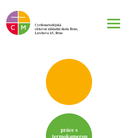
Cyrilometodějská
církevní základní škola Brno,
Lerchova 65, Brno
práce s
termokamerou