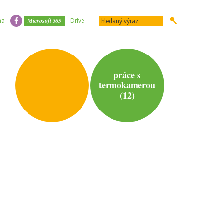
Microsoft 365
na
Drive
práce s
termokamerou
(12)