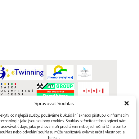
Spravovat Souhlas
kytli co nejlepší služby, používáme k ukládání a/nebo přístupu k informacím
, technologie jako jsou soubory cookies. Souhlas s těmito technologiemi nám
acovávat údaje, jako je chování při procházení nebo jedinečná ID na tomto
webdesign kutululu
ouhlas nebo odvolání souhlasu může nepříznivě ovlivnit určité vlastnosti a
funkce.