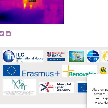
acebook
Twitter
Email
Abychom pos
o zařízení
umožní zpr
webu. Nes