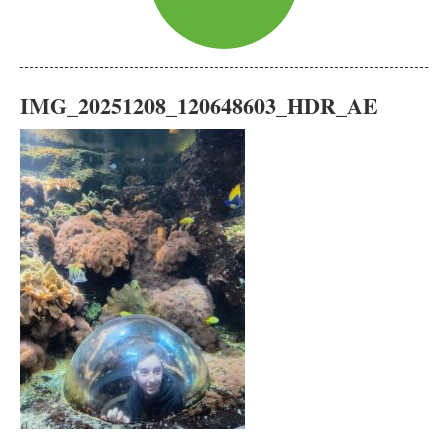
IMG_20251208_120648603_HDR_AE