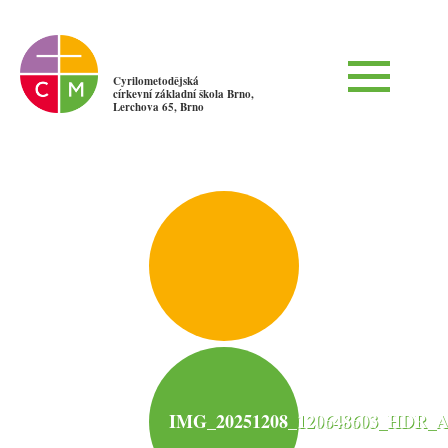
Cyrilometodějská
církevní základní škola Brno,
Lerchova 65, Brno
IMG_20251208_120648603_HDR_