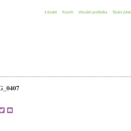
Edookit
Rozvrh
Virtuální prohlídka
Školní jídel
G_0407
acebook
Twitter
Email