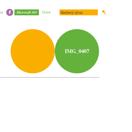
Microsoft 365
na
Drive
IMG_0407