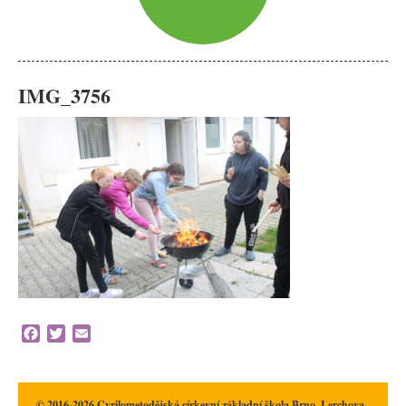
IMG_3756
Facebook
Twitter
Email
© 2016-2026 Cyrilometodějská církevní základní škola Brno, Lerchova