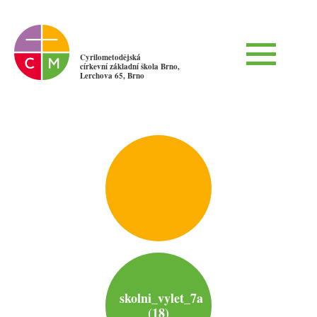
Cyrilometodějská
církevní základní škola Brno,
Lerchova 65, Brno
skolni_vylet_7a
(18)