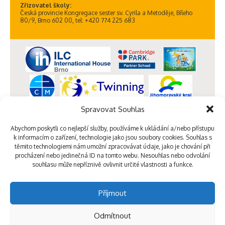
Zřizovatel školy:
Česká provincie Kongregace sester sv. Cyrila a Metoděje, Bíleho
80/9, Brno 602 00, tel: +420 774 225 683
Spravovat Souhlas
Abychom poskytli co nejlepší služby, používáme k ukládání a/nebo přístupu
k informacím o zařízení, technologie jako jsou soubory cookies. Souhlas s
těmito technologiemi nám umožní zpracovávat údaje, jako je chování při
procházení nebo jedinečná ID na tomto webu. Nesouhlas nebo odvolání
souhlasu může nepříznivě ovlivnit určité vlastnosti a funkce.
Příjmout
Odmítnout