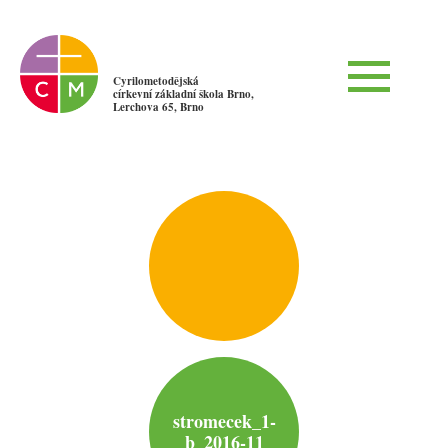
Cyrilometodějská
církevní základní škola Brno,
Lerchova 65, Brno
stromecek_1-
b_2016-11