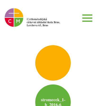
Cyrilometodějská
církevní základní škola Brno,
Lerchova 65, Brno
stromecek_1-
b_2016-6