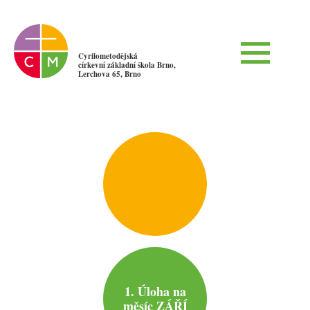
Cyrilometodějská
církevní základní škola Brno,
Lerchova 65, Brno
1. Úloha na
měsíc ZÁŘÍ