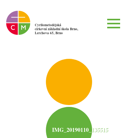
Cyrilometodějská
církevní základní škola Brno,
Lerchova 65, Brno
IMG_20190110_135515