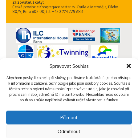
Zřizovatel školy:
Česká provincie Kongregace sester sv. Cyrila a Metoděje, Bíleho
80/9, Brno 602 00, tel: +420 774 225 683
Spravovat Souhlas
Abychom poskytli co nejlepší služby, používáme k ukládání a/nebo přístupu
k informacím o zařízení, technologie jako jsou soubory cookies. Souhlas s
těmito technologiemi nám umožní zpracovávat údaje, jako je chování při
procházení nebo jedinečná ID na tomto webu. Nesouhlas nebo odvolání
souhlasu může nepříznivě ovlivnit určité vlastnosti a funkce.
Příjmout
Odmítnout