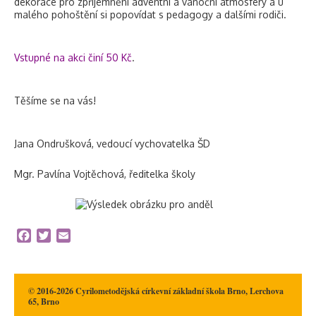
dekorace pro zpříjemnění adventní a vánoční atmosféry a u
malého pohoštění si popovídat s pedagogy a dalšími rodiči.
Vstupné na akci činí 50 Kč
.
Těšíme se na vás!
Jana Ondrušková, vedoucí vychovatelka ŠD
Mgr. Pavlína Vojtěchová, ředitelka školy
Facebook
Twitter
Email
© 2016-2026 Cyrilometodějská církevní základní škola Brno, Lerchova
65, Brno