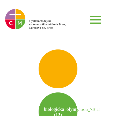
Cyrilometodějská
církevní základní škola Brno,
Lerchova 65, Brno
biologicka_olympiada_2018
(13)