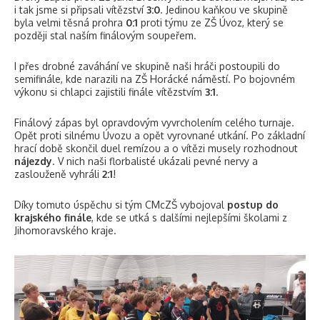
i tak jsme si připsali vítězství
3:0
. Jedinou kaňkou ve skupině
byla velmi těsná prohra
0:1
proti týmu ze ZŠ Úvoz, který se
později stal naším finálovým soupeřem.
I přes drobné zaváhání ve skupině naši hráči postoupili do
semifinále, kde narazili na ZŠ Horácké náměstí. Po bojovném
výkonu si chlapci zajistili finále vítězstvím
3:1
.
Finálový zápas byl opravdovým vyvrcholením celého turnaje.
Opět proti silnému Úvozu a opět vyrovnané utkání. Po základní
hrací době skončil duel remízou a o vítězi musely rozhodnout
nájezdy
. V nich naši florbalisté ukázali pevné nervy a
zaslouženě vyhráli
2:1
!
Díky tomuto úspěchu si tým CMcZŠ vybojoval
postup do
krajského finále
, kde se utká s dalšími nejlepšími školami z
Jihomoravského kraje.