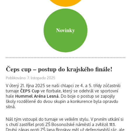
Novinky
Čeps cup – postup do krajského finále!
Publikováno: 7. listopadu 2025
V úterý 21. října 2025 se naši chlapci ze 4. a 5. třídy zúčastnili
turnaje
ČEPS Cup
ve florbale, který se odehrál ve sportovní
hale
Hummel Aréna Lesná
. Do boje o postup se zapojily
školy rozdělené do dvou skupin a konkurence byla opravdu
silná.
Náš tým vstoupil do turnaje ve velkém stylu. V prvním utkání si
s chutí zastřílel proti ZŠ Bosonožské náměstí a zvítězil
11:1
.
Druhý zápas proti ZŠ Jana Broskvy měl už defenzivnější ráz, ale