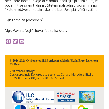
nemůžete nechat svoje dítě doma, počítejte prosím s tím, že
bude mít se svým třídním učitelem náhradní program mimo
školu (nedávejte mu aktovku, ale batůžek, pití, větší svačinu).
Děkujeme za pochopení!
Mgr. Pavlína Vojtěchová, ředitelka školy
Facebook
Twitter
Email
© 2016-2026 Cyrilometodějská církevní základní škola Brno, Lerchova
65, Brno
Zřizovatel školy:
Česká provincie Kongregace sester sv. Cyrila a Metoděje, Bíleho
80/9, Brno 602 00, tel: +420 774 225 683