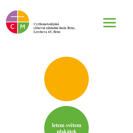
Cyrilometodějská
církevní základní škola Brno,
Lerchova 65, Brno
letem světem
plakátek