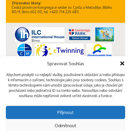
Zřizovatel školy:
Česká provincie Kongregace sester sv. Cyrila a Metoděje, Bíleho
80/9, Brno 602 00, tel: +420 774 225 683
Spravovat Souhlas
Abychom poskytli co nejlepší služby, používáme k ukládání a/nebo přístupu
k informacím o zařízení, technologie jako jsou soubory cookies. Souhlas s
těmito technologiemi nám umožní zpracovávat údaje, jako je chování při
procházení nebo jedinečná ID na tomto webu. Nesouhlas nebo odvolání
souhlasu může nepříznivě ovlivnit určité vlastnosti a funkce.
Příjmout
Odmítnout