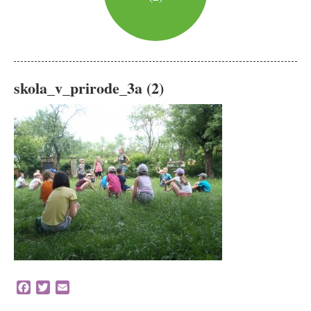
skola_v_prirode_3a (2)
Facebook
Twitter
Email