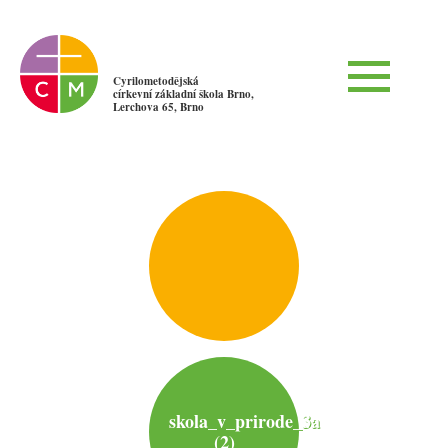
Cyrilometodějská
církevní základní škola Brno,
Lerchova 65, Brno
skola_v_prirode_3a
(2)